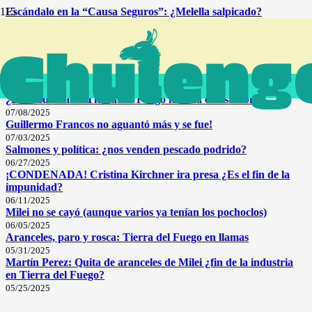
Escándalo en la “Causa Seguros”: ¿Melella salpicado?
07/17/2025
Radar INGLES 🇬🇧 (LeoLabs) en Tierra del Fuego: soberanía
en juego
07/15/2025
Milei, la 19640, LeoLabs: las bombas del Senador Pablo Blanco
07/14/2025
¿La industria de Tierra del Fuego fabrica o ensambla?
07/08/2025
Guillermo Francos no aguantó más y se fue!
07/03/2025
Salmones y política: ¿nos venden pescado podrido?
06/27/2025
¡CONDENADA! Cristina Kirchner ira presa ¿Es el fin de la
impunidad?
06/11/2025
Milei no se cayó (aunque varios ya tenían los pochoclos)
06/05/2025
Aranceles, paro y rosca: Tierra del Fuego en llamas
05/31/2025
Martín Perez: Quita de aranceles de Milei ¿fin de la industria
en Tierra del Fuego?
05/25/2025