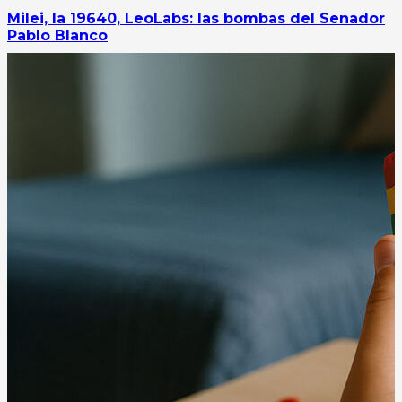
Milei, la 19640, LeoLabs: las bombas del Senador
Pablo Blanco