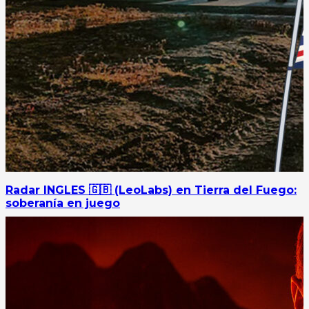
Radar INGLES 🇬🇧 (LeoLabs) en Tierra del Fuego:
soberanía en juego