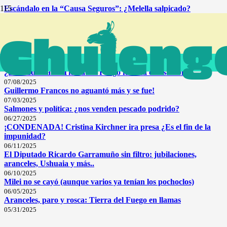
Escándalo en la “Causa Seguros”: ¿Melella salpicado?
07/17/2025
Radar INGLES 🇬🇧 (LeoLabs) en Tierra del Fuego: soberanía
en juego
07/15/2025
Milei, la 19640, LeoLabs: las bombas del Senador Pablo Blanco
07/14/2025
¿La industria de Tierra del Fuego fabrica o ensambla?
07/08/2025
Guillermo Francos no aguantó más y se fue!
07/03/2025
Salmones y política: ¿nos venden pescado podrido?
06/27/2025
¡CONDENADA! Cristina Kirchner ira presa ¿Es el fin de la
impunidad?
06/11/2025
El Diputado Ricardo Garramuño sin filtro: jubilaciones,
aranceles, Ushuaia y más..
06/10/2025
Milei no se cayó (aunque varios ya tenían los pochoclos)
06/05/2025
Aranceles, paro y rosca: Tierra del Fuego en llamas
05/31/2025