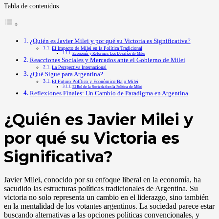
Tabla de contenidos
¿Quién es Javier Milei y por qué su Victoria es Significativa?
El Impacto de Milei en la Política Tradicional
Economía y Reformas: Los Desafíos de Milei
Reacciones Sociales y Mercados ante el Gobierno de Milei
La Perspectiva Internacional
¿Qué Sigue para Argentina?
El Futuro Político y Económico Bajo Milei
El Rol de la Sociedad en la Política de Milei
Reflexiones Finales: Un Cambio de Paradigma en Argentina
¿Quién es Javier Milei y
por qué su Victoria es
Significativa?
Javier Milei, conocido por su enfoque liberal en la economía, ha
sacudido las estructuras políticas tradicionales de Argentina. Su
victoria no solo representa un cambio en el liderazgo, sino también
en la mentalidad de los votantes argentinos. La sociedad parece estar
buscando alternativas a las opciones políticas convencionales, y